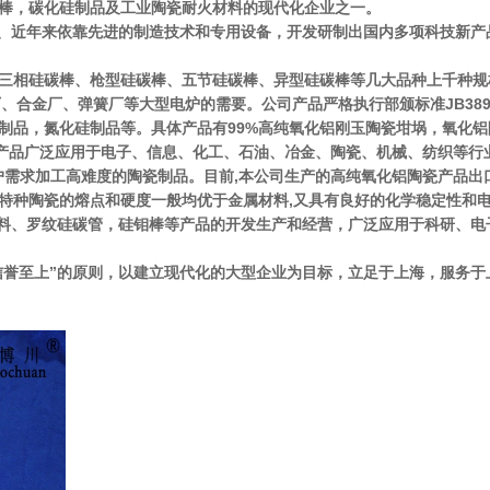
钼棒，碳化硅制品及工业陶瓷耐火材料的现代化企业之一。
系、近年来依靠先进的制造技术和专用设备，开发研制出国内多项科技新产
、三相硅碳棒、枪型硅碳棒、五节硅碳棒、异型硅碳棒等几大品种上千种规
、合金厂、弹簧厂等大型电炉的需要。公司产品严格执行部颁标准JB3895-8
镁制品，氮化硅制品等。具体产品有99%高纯氧化铝刚玉陶瓷坩埚，氧化
，产品广泛应用于电子、信息、化工、石油、冶金、陶瓷、机械、纺织等行
需求加工高难度的陶瓷制品。目前,本公司生产的高纯氧化铝陶瓷产品出口
工业特种陶瓷的熔点和硬度一般均优于金属材料,又具有良好的化学稳定性和
料、罗纹硅碳管，硅钼棒等产品的开发生产和经营，广泛应用于科研、电
至上”的原则，以建立现代化的大型企业为目标，立足于上海，服务于上海