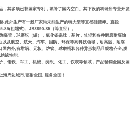
品，其多项已获国家专利，填补了国内空白。其下设的科研所专业开发
格.此外生产有一般厂家尚未能生产的特大型等直径硅碳棒。直径
5(粗端式)、JB3890-85（等直径）。
铝陶瓷管，球磨坛（罐），氧化铝瓷球，基片，轧辊和各种耐磨耐腐蚀
业以及航空、航天、汽车、国防、环保等高科技领域，耐高温、耐腐
国内外,有坩埚、元板、炉管、球磨桶和各种异形制品且规格齐全,质
电绝缘性能。
子、钢铁、军工、机械、纺织、化工、仪表等领域，产品畅销全国及国
周边城市,辐射全国, 服务全国！