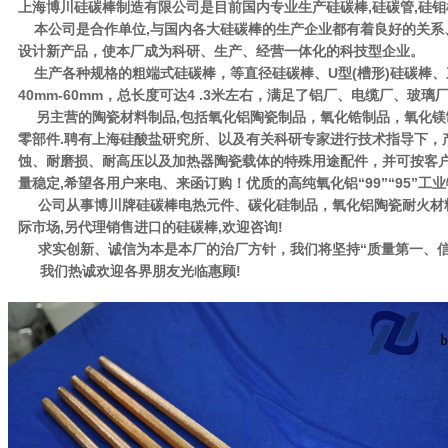
上海博川硅碳棒制造有限公司是目前国内专业生产硅碳棒,硅碳管,硅
本公司是合作单位,与国内各大硅碳棒的生产企业都有着良好的关
设计新产品，使本厂成为科研、生产、经营一体化的科技型企业。
生产各种规格的粗端式硅碳棒，等直径硅碳棒、U型(槽形)硅碳棒
40mm-60mm，总长度可达4 .3米左右，满足了铝厂、电缆厂、玻璃厂
另主营的陶瓷材料制品,包括氧化铝陶瓷制品，氧化锆制品，氧化
零部件.聘有上海硅酸盐研究所、以及有关科研专家进行技术指导下
蚀、耐磨损、耐高压以及加热器陶瓷载体的特殊用途配件，并可按客户
量稳定,希望各用户来电、来函订购！优质的高纯氧化铝“99”“95”
公司从事博川牌硅碳棒电热元件、碳化硅制品，氧化铝陶瓷耐火材
际市场,另代理销售进口的硅碳棒,欢迎咨询!
求实创新、诚信为本是本厂的治厂方针，我们将坚持“质量第一、信誉
我们热诚欢迎各界朋友光临惠顾!